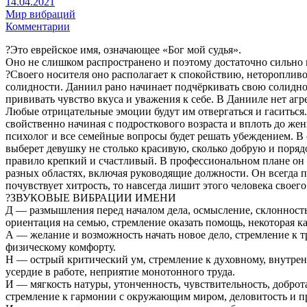
14.04.2021
Мир вибраций
Комментарии
?Это еврейское имя, означающее «Бог мой судья».
Оно не слишком распространено и поэтому достаточно сильно в
?Своего носителя оно располагает к спокойствию, неторопливо
солидности. Даниил рано начинает подчёркивать свою солиднос
прививать чувство вкуса и уважения к себе. В Данииле нет агр
Любые отрицательные эмоции будут им отвергаться и гаситься.
свойственно начиная с подросткового возраста и вплоть до же
психолог и все семейные вопросы будет решать убеждением. В
выберет девушку не столько красивую, сколько добрую и поряд
правило крепкий и счастливый. В профессиональном плане он 
разных областях, включая руководящие должности. Он всегда п
почувствует хитрость, то навсегда лишит этого человека своег
?ЗВУКОВЫЕ ВИБРАЦИИ ИМЕНИ
Д — размышления перед началом дела, осмысление, склонность
ориентация на семью, стремление оказать помощь, некоторая к
А — желание и возможность начать новое дело, стремление к т
физическому комфорту.
Н — острый критический ум, стремление к духовному, внутренн
усердие в работе, неприятие монотонного труда.
И — мягкость натуры, утонченность, чувствительность, доброт
стремление к гармонии с окружающим миром, деловитость и п