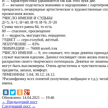
И — характеристики удваиваются так как этих букв две.
Л — желание поделиться знаниями и ощущениями с партнёром
прекрасного, незаурядные артистические и художественные сп
прожигания жизни.
?ЧИСЛО ИМЕНИ И СУДЬБЫ
Д=5; А=1; Н=40; И=9; И=9; Л=20
Сумма чисел равна 84, то есть
80 — спасение, просвещение
4 — мудрость, могущество, нерадение.
??ЦВЕТ — серо-голубой, жёлтый.
?ИЗЛУЧЕНИЕ — 83%
?ВИБРАЦИИ — 76000 колеб./сек
?ЧИСЛО ИМЕНИ — 9, это означает, что люди девятки принадл
служат высоким идеалам. Даниил посвящает свою жизнь поиску
раскрытию своего творческого потенциала. Девятки не лишены
могут быть высокомерны. Очень артистичны и чувствительны 
предметы, запахи, комфорт.
?ИМЕНИНЫ: 5.04; 30.12; 24.12.
?️Расшифровку всех понятий (излучение, вибрации и т.д.), чита
имена.
Обновлено: 14.04.2021 — 19:46
← Предыдущий пост
Следующий пост →