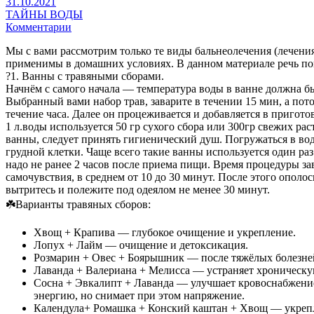
31.10.2021
ТАЙНЫ ВОДЫ
Комментарии
Мы с вами рассмотрим только те виды бальнеолечения (лечения
применимы в домашних условиях. В данном материале речь по
?1. Ванны с травяными сборами.
Начнём с самого начала — температура воды в ванне должна бы
Выбранный вами набор трав, заварите в течении 15 мин, а пото
течение часа. Далее он процеживается и добавляется в пригото
1 л.воды используется 50 гр сухого сбора или 300гр свежих ра
ванны, следует принять гигиенический душ. Погружаться в вод
грудной клетки. Чаще всего такие ванны используется один ра
надо не ранее 2 часов после приема пищи. Время процедуры за
самочувствия, в среднем от 10 до 30 минут. После этого ополо
вытритесь и полежите под одеялом не менее 30 минут.
☘️Варианты травяных сборов:
Хвощ + Крапива — глубокое очищение и укрепление.
Лопух + Лайм — очищение и детоксикация.
Розмарин + Овес + Боярышник — после тяжёлых болезней
Лаванда + Валериана + Мелисса — устраняет хроническу
Сосна + Эвкалипт + Лаванда — улучшает кровоснабжени
энергию, но снимает при этом напряжение.
Календула+ Ромашка + Конский каштан + Хвощ — укрепл