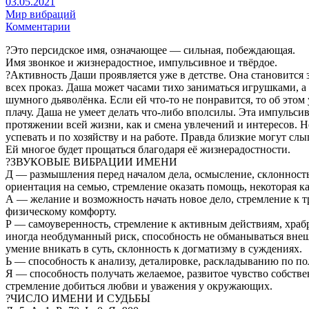
03.05.2021
Мир вибраций
Комментарии
?Это персидское имя, означающее — сильная, побеждающая.
Имя звонкое и жизнерадостное, импульсивное и твёрдое.
?Активность Даши проявляется уже в детстве. Она становится
всех проказ. Даша может часами тихо заниматься игрушками, а
шумного дьяволёнка. Если ей что-то не понравится, то об этом 
плачу. Даша не умеет делать что-либо вполсилы. Эта импульсив
протяжении всей жизни, как и смена увлечений и интересов. Н
успевать и по хозяйству и на работе. Правда близкие могут слы
Ей многое будет прощаться благодаря её жизнерадостности.
?ЗВУКОВЫЕ ВИБРАЦИИ ИМЕНИ
Д — размышления перед началом дела, осмысление, склонность
ориентация на семью, стремление оказать помощь, некоторая к
А — желание и возможность начать новое дело, стремление к т
физическому комфорту.
Р — самоуверенность, стремление к активным действиям, храбр
иногда необдуманный риск, способность не обманываться вн
умение вникать в суть, склонность к догматизму в суждениях.
Ь — способность к анализу, деталировке, раскладыванию по по
Я — способность получать желаемое, развитое чувство собстве
стремление добиться любви и уважения у окружающих.
?ЧИСЛО ИМЕНИ И СУДЬБЫ