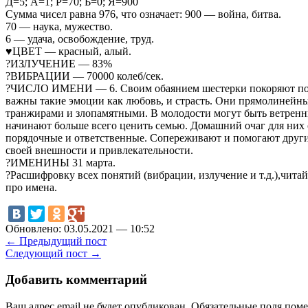
Д=5; А=1; Р=70; Ь=0; Я=900
Сумма чисел равна 976, что означает: 900 — война, битва.
70 — наука, мужество.
6 — удача, освобождение, труд.
♥️ЦВЕТ — красный, алый.
?ИЗЛУЧЕНИЕ — 83%
?ВИБРАЦИИ — 70000 колеб/сек.
?ЧИСЛО ИМЕНИ — 6. Своим обаянием шестерки покоряют пок
важны такие эмоции как любовь, и страсть. Они прямолинейны
транжирами и злопамятными. В молодости могут быть ветренн
начинают больше всего ценить семью. Домашний очаг для них
порядочные и ответственные. Сопереживают и помогают други
своей внешности и привлекательности.
?ИМЕНИНЫ 31 марта.
?️Расшифровку всех понятий (вибрации, излучение и т.д.),чита
про имена.
Обновлено: 03.05.2021 — 10:52
← Предыдущий пост
Следующий пост →
Добавить комментарий
Ваш адрес email не будет опубликован.
Обязательные поля пом